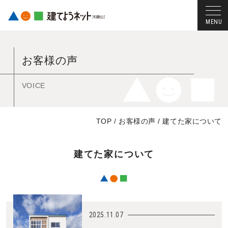
コ
ン
お客様の声
テ
ン
ツ
VOICE
へ
ス
TOP
/
お客様の声
/
建てた家について
キ
ッ
プ
建てた家について
す
る
2025.11.07