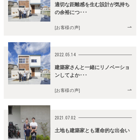
適切な距離感を生む設計が気持ち
の余裕につ･･･
[
お客様の声
]
2022.05.14
建築家さんと一緒にリノベーショ
ンしてよか･･･
[
お客様の声
]
2021.07.02
土地も建築家とも運命的な出会い