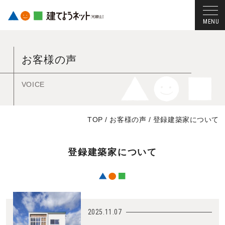
コ
ン
お客様の声
テ
ン
ツ
VOICE
へ
ス
TOP
/
お客様の声
/
登録建築家について
キ
ッ
プ
登録建築家について
す
る
2025.11.07