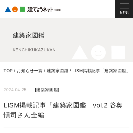
コ
ン
建築家図鑑
テ
ン
ツ
KENCHIKUKAZUKAN
へ
ス
TOP
/
お知らせ一覧
/
建築家図鑑
/
LISM掲載記事「建築家図鑑」v
キ
ッ
プ
2024.04.25
[
建築家図鑑
]
す
る
LISM掲載記事「建築家図鑑」vol.2 谷奥
愼司さん全編