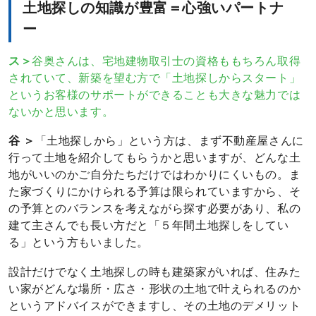
の
土地探しの知識が豊富＝心強いパートナ
観
て
キ
ー
4
ッ
年
チ
ス＞
谷奥さんは、宅地建物取引士の資格ももちろん取得
後
ン
されていて、新築を望む方で「土地探しからスタート」
の
というお客様のサポートができることも大きな魅力では
リ
ないかと思います。
ビ
ン
谷 ＞
「土地探しから」という方は、まず不動産屋さんに
グ
行って土地を紹介してもらうかと思いますが、どんな土
地がいいのかご自分たちだけではわかりにくいもの。ま
た家づくりにかけられる予算は限られていますから、そ
の予算とのバランスを考えながら探す必要があり、私の
建て主さんでも長い方だと「５年間土地探しをしてい
る」という方もいました。
設計だけでなく土地探しの時も建築家がいれば、住みた
い家がどんな場所・広さ・形状の土地で叶えられるのか
というアドバイスができますし、その土地のデメリット