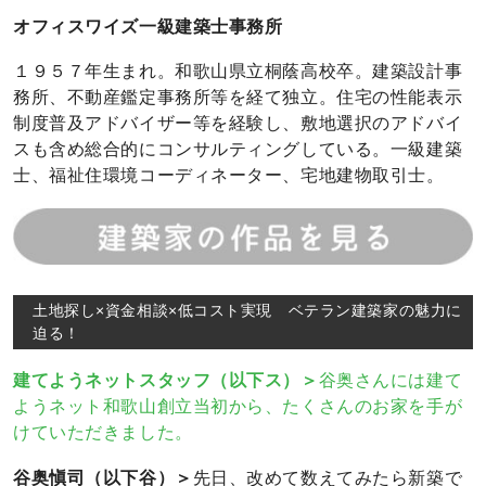
オフィスワイズ一級建築士事務所
１９５７年生まれ。和歌山県立桐蔭高校卒。建築設計事
務所、不動産鑑定事務所等を経て独立。住宅の性能表示
制度普及アドバイザー等を経験し、敷地選択のアドバイ
スも含め総合的にコンサルティングしている。一級建築
士、福祉住環境コーディネーター、宅地建物取引士。
土地探し×資金相談×低コスト実現 ベテラン建築家の魅力に
迫る！
建てようネットスタッフ（以下ス）＞
谷奥さんには建て
ようネット和歌山創立当初から、たくさんのお家を手が
けていただきました。
谷奥愼司（以下谷）＞
先日、改めて数えてみたら新築で