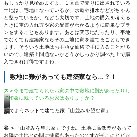
もしっかり見極めますよ。１区画で売りに出されている
土地は、宅地になっているか、水道や排水などがちゃん
と整っているか、なども大切です。土地の購入を考える
ときに車の入れ方や家の配置がわかるように簡単なプラ
ンをすることもあります。あとは変形地だったり、平地
でなくても建築家ならその土地に家を建てることもでき
ます。そういう土地はお手頃な価格で手に入ることが多
いので、建築上問題ないかどうかしっかり調べた上で購
入できれば得ですよね。
敷地に難があっても建築家なら
…
？！
ス＞
今まで建てられたお家の中で敷地に難があったりし
て印象に残っているお家はありますか？
外
建てようネットで建てた家「山並みを望む家」
奥
観
様
谷 ＞
「山並みを望む家」ですね。土地に高低差があって
の
お隣の土地との間に擁壁もあったのですがそこにヒビが
自