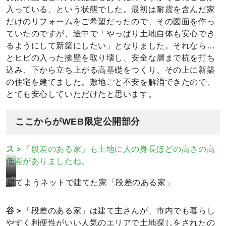
入っている、という状態でした。最初は耐震を含んだ家
室
だけのリフォームをご希望だったので、その図面を作っ
ていたのですが、途中で「やっぱり土地自体も安心でき
るようにして新築にしたい」となりました。それなら…
とヒビの入った擁壁を取り壊し、安全な層まで杭を打ち
込み、下から立ち上がる高基礎をつくり、その上に新築
の住宅を建てました。敷地ごと不安を解消できたので、
とても安心していただけたと思います。
ここからがWEB限定公開部分
ス＞
「段差のある家」も土地に人の身長ほどの高さの高
低差がありましたね。
竣
建てようネットで建てた家「段差のある家」
建
工
設
時
谷＞
「段差のある家」は建て主さんが、市内でも暮らし
前
外
やすく利便性がいい人気のエリアで土地探しをされたの
の