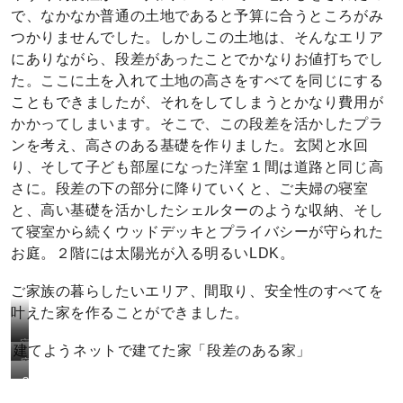
観
で、なかなか普通の土地であると予算に合うところがみ
敷
つかりませんでした。しかしこの土地は、そんなエリア
地
にありながら、段差があったことでかなりお値打ちでし
た。ここに土を入れて土地の高さをすべてを同じにする
こともできましたが、それをしてしまうとかなり費用が
かかってしまいます。そこで、この段差を活かしたプラ
ンを考え、高さのある基礎を作りました。玄関と水回
り、そして子ども部屋になった洋室１間は道路と同じ高
さに。段差の下の部分に降りていくと、ご夫婦の寝室
と、高い基礎を活かしたシェルターのような収納、そし
て寝室から続くウッドデッキとプライバシーが守られた
お庭。２階には太陽光が入る明るいLDK。
ご家族の暮らしたいエリア、間取り、安全性のすべてを
叶えた家を作ることができました。
寝
建てようネットで建てた家「段差のある家」
庭
室
２
か
と
階