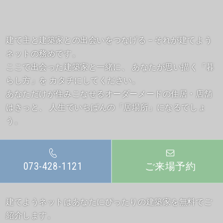
建て主と建築家との出会いをつなげる－それが建てよう
ネットの務めです。
ここで出会った建築家と一緒に、
あなたが思い描く「暮
らし方」を カタチにしてください。
あなただけが住みこなせるオーダーメードの住居・店舗
はきっと、
人生でいちばんの「居場所」になるでしょ
う。
073-428-1121
ご来場予約
建てようネットはあなたにぴったりの建築家を無料でご
紹介します。