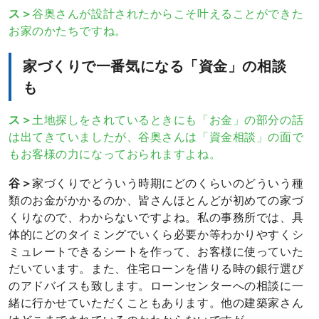
ら
収
ス＞
谷奥さんが設計されたからこそ叶えることができた
LDK
納
お家のかたちですね。
家づくりで一番気になる「資金」の相談
も
ス＞
土地探しをされているときにも「お金」の部分の話
は出てきていましたが、谷奥さんは「資金相談」の面で
もお客様の力になっておられますよね。
谷＞
家づくりでどういう時期にどのくらいのどういう種
類のお金がかかるのか、皆さんほとんどが初めての家づ
くりなので、わからないですよね。私の事務所では、具
体的にどのタイミングでいくら必要か等わかりやすくシ
ミュレートできるシートを作って、お客様に使っていた
だいています。また、住宅ローンを借りる時の銀行選び
のアドバイスも致します。ローンセンターへの相談に一
緒に行かせていただくこともあります。他の建築家さん