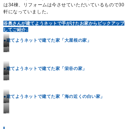
は34棟、リフォームは今させていただいているもので30
軒になっていました。
谷奥さんが建てようネットで手がけたお家からピックアップ
してご紹介↓
●建てようネットで建てた家「大屋根の家」
外
２
観
F
ホ
●建てようネットで建てた家「栄谷の家」
ー
外
ル
ダ
観
部
イ
分
ニ
●建てようネットで建てた家「海の近くの白い家」
ン
竣
グ
工
竣
か
時
工
ら
外
し