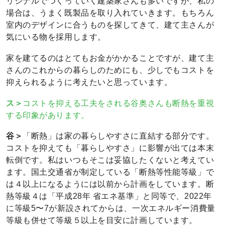
リジナルでつくっていく建築家さんも多いですが、私の
場合は、うまく既製品を取り入れていきます。もちろん
室内のデザインに合うものを探してきて、建て主さんが
気にいる物を採用します。
家を建てるのはとてもお金がかかることですが、建て主
さんのこれからの暮らしのためにも、少しでもコストを
抑えられるように考えたいと思っています。
ス＞
コストを抑える工夫をされる谷奥さんも断熱を重視
する印象があります。
谷＞
「断熱」は家の暮らしやすさに直結する部分です。
コストを抑えても「暮らしやすさ」に影響が出ては本末
転倒です。私はいつもそこは妥協したくないと考えてい
ます。国土交通省が制定している「断熱等性能等級」で
は４以上になるようには以前から計画をしています。断
熱等級４は「平成28年 省エネ基準」と同等で、2022年
に等級5〜7が新設されてからは、一次エネルギー消費量
等級も併せて等級５以上を目安に計画しています。