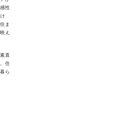
の感性
抜け
た住ま
が映え
を素直
た。住
く暮ら