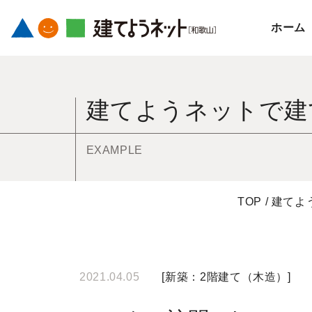
ホーム
コ
ン
建てようネットで建
テ
ン
ツ
EXAMPLE
へ
ス
キ
TOP
/
建てよ
ッ
プ
す
2021.04.05
[
新築：2階建て（木造）
]
る