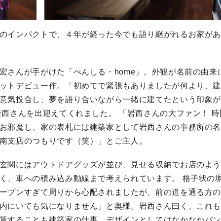
のインパクトで、４年が経った今でも語り継がれるお家が
宏さんが手がけた「ぺんしる・home」。外観が名前の由来
ットデビュー作。「初めてで緊張もありましたが何より、
意気投合し、夢を語り合いながら一緒に建てたという印象
岩西さんを出迎えてくれました。 「岩西さんの大ファン！ 時
お邪魔し、家の表札には建築家として岩西さんの事務所の
南支店のつもりです（笑）」とご主人。
玄関にはアウトドアグッズが並び、見せる収納でお店のよ
く、車への積み込み動線まで考えられています。 格子状の
ープンすぎて周りから心配されましたが、前の道を通る方
内にいても気になりません」と奥様。岩西さん曰く、これ
算することも建築家の仕事。デザインとしてはなかなかパ