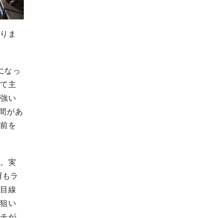
ありま
になっ
建て主
が強い
間があ
名前を
う。実
塀もラ
の目線
も狙い
ンチが