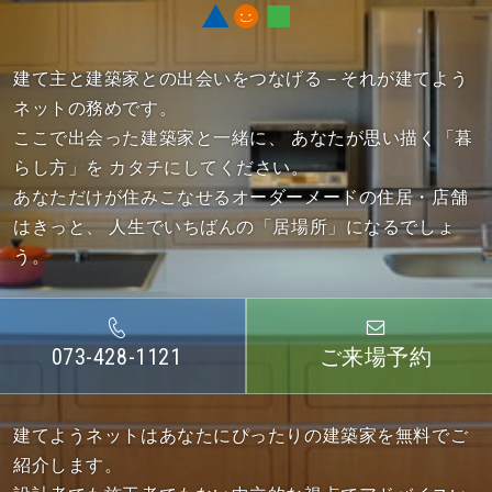
建て主と建築家との出会いをつなげる－それが建てよう
ネットの務めです。
ここで出会った建築家と一緒に、
あなたが思い描く「暮
らし方」を カタチにしてください。
あなただけが住みこなせるオーダーメードの住居・店舗
はきっと、
人生でいちばんの「居場所」になるでしょ
う。
073-428-1121
ご来場予約
建てようネットはあなたにぴったりの建築家を無料でご
紹介します。