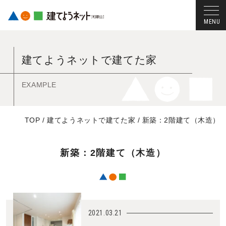
コ
ン
建てようネットで建てた家
テ
ン
ツ
EXAMPLE
へ
ス
TOP
/
建てようネットで建てた家
/
新築：2階建て（木造）
キ
ッ
プ
新築：2階建て（木造）
す
る
2021.03.21