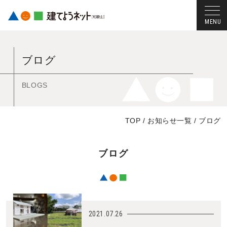
コ
ン
ブログ
テ
ン
ツ
BLOGS
へ
ス
TOP
/
お知らせ一覧
/
ブログ
キ
ッ
プ
ブログ
す
る
2021.07.26