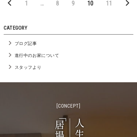
Page
Page
Page
Page
Page
1
…
8
9
10
11
CATEGORY
ブログ記事
進行中のお家について
スタッフより
[CONCEPT]