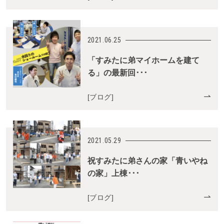
2021.06.25
「すみたに弟マイホームを建て
る」の最新回･･･
[
ブログ
]
2021.05.29
祝すみたに弟さんの家「青いやね
の家」上棟･･･
[
ブログ
]