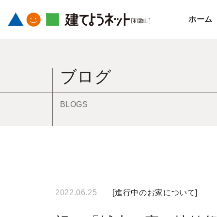
ホーム
コ
ン
ブログ
テ
ン
ツ
BLOGS
へ
ス
キ
ッ
プ
す
2022.06.25
[
進行中のお家について
]
る