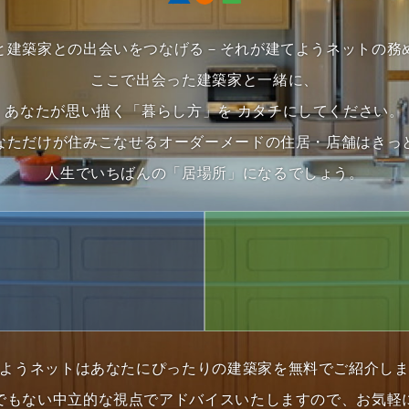
と建築家との出会いをつなげる－それが建てようネットの務
ここで出会った建築家と一緒に、
あなたが思い描く「暮らし方」を カタチにしてください。
なただけが住みこなせるオーダーメードの住居・店舗はきっ
人生でいちばんの「居場所」になるでしょう。
1
ようネットはあなたにぴったりの建築家を無料でご紹介し
でもない中立的な視点でアドバイスいたしますので、お気軽