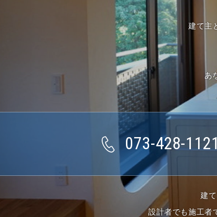
建て主
あ
073-428-112
建て
設計者でも施工者