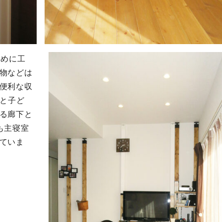
ために工
物などは
便利な収
Kと子ど
る廊下と
も主寝室
ていま