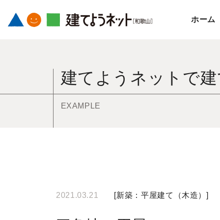
ホーム
コ
ン
建てようネットで建
テ
ン
ツ
EXAMPLE
へ
ス
キ
ッ
プ
す
2021.03.21
[
新築：平屋建て（木造）
]
る