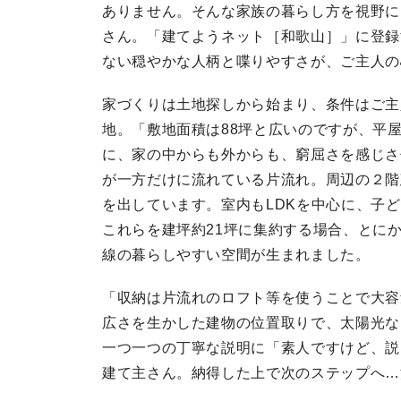
ありません。そんな家族の暮らし方を視野に
さん。「建てようネット［和歌山］」に登録
ない穏やかな人柄と喋りやすさが、ご主人の
家づくりは土地探しから始まり、条件はご主
地。「敷地面積は88坪と広いのですが、平
に、家の中からも外からも、窮屈さを感じさ
が一方だけに流れている片流れ。周辺の２階
を出しています。室内もLDKを中心に、子
これらを建坪約21坪に集約する場合、とに
線の暮らしやすい空間が生まれました。
「収納は片流れのロフト等を使うことで大容
広さを生かした建物の位置取りで、太陽光な
一つ一つの丁寧な説明に「素人ですけど、説
建て主さん。納得した上で次のステップへ…