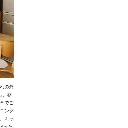
れの外
も、存
卓でご
ニング
、キッ
だった