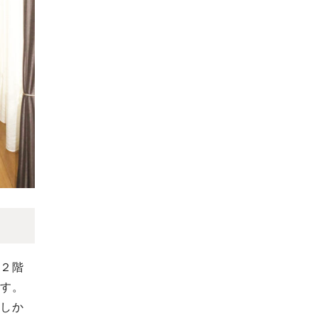
ン
、２階
ます。
でしか