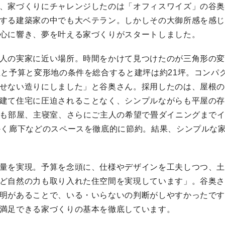
、家づくりにチャレンジしたのは「オフィスワイズ」の谷
する建築家の中でも大ベテラン。しかしその大御所感を感
心に響き、夢を叶える家づくりがスタートしました。
人の実家に近い場所。時間をかけて見つけたのが三角形の
屋と予算と変形地の条件を総合すると建坪は約21坪。コンパ
せない造りにしました」と谷奥さん。採用したのは、屋根
建て住宅に圧迫されることなく、シンプルながらも平屋の
ども部屋、主寝室、さらにご主人の希望で畳ダイニングまで
かく廊下などのスペースを徹底的に節約。結果、シンプルな
量を実現。予算を念頭に、仕様やデザインを工夫しつつ、
ど自然の力も取り入れた住空間を実現しています」。谷奥
明があることで、いる・いらないの判断がしやすかったで
満足できる家づくりの基本を徹底しています。