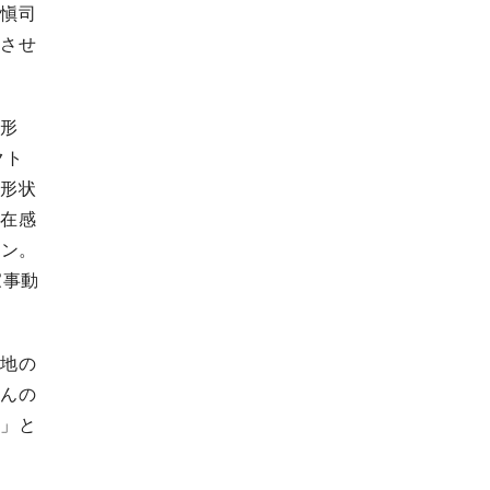
奥愼司
じさせ
変形
クト
の形状
存在感
イン。
家事動
土地の
さんの
す」と