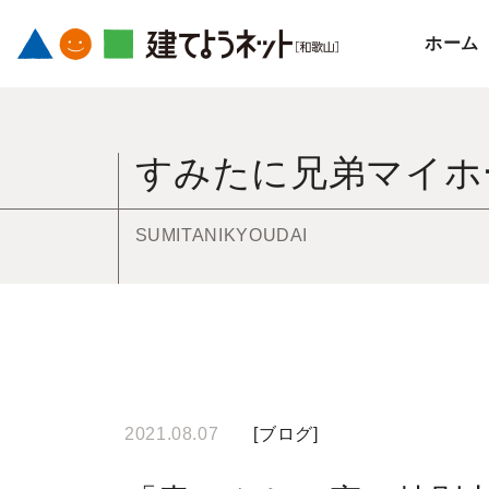
ホーム
コ
ン
すみたに兄弟マイホ
テ
ン
ツ
SUMITANIKYOUDAI
へ
ス
キ
ッ
プ
す
2021.08.07
[
ブログ
]
る