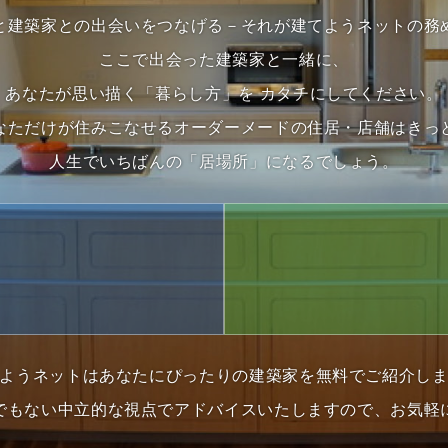
と建築家との出会いをつなげる－それが建てようネットの務
ここで出会った建築家と一緒に、
あなたが思い描く「暮らし方」を カタチにしてください。
なただけが住みこなせるオーダーメードの住居・店舗はきっ
人生でいちばんの「居場所」になるでしょう。
1
ようネットはあなたにぴったりの建築家を無料でご紹介し
でもない中立的な視点でアドバイスいたしますので、お気軽