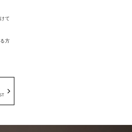
だけて
れる方
事
ST