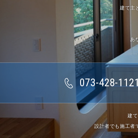
建て主
あ
073-428-112
建て
設計者でも施工者